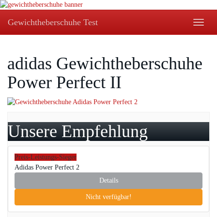
Skip
to
Gewichtheberschuhe Test
Toggle
main
naviga
content
adidas Gewichtheberschuhe
Power Perfect II
Unsere Empfehlung
Preis-Leistungs-Sieger
Adidas Power Perfect 2
Details
Nicht verfügbar!