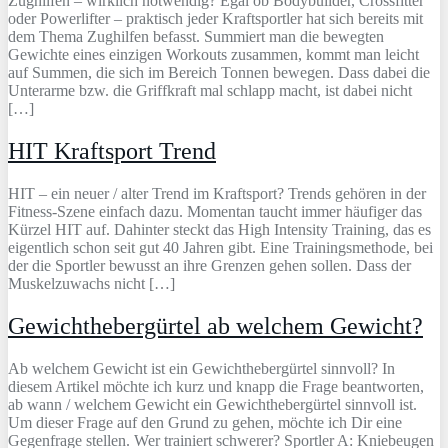
Zughilfen – wirklich notwendig? Egal ob Bodybuilder, Crossfitter
oder Powerlifter – praktisch jeder Kraftsportler hat sich bereits mit
dem Thema Zughilfen befasst. Summiert man die bewegten
Gewichte eines einzigen Workouts zusammen, kommt man leicht
auf Summen, die sich im Bereich Tonnen bewegen. Dass dabei die
Unterarme bzw. die Griffkraft mal schlapp macht, ist dabei nicht
[…]
HIT Kraftsport Trend
HIT – ein neuer / alter Trend im Kraftsport? Trends gehören in der
Fitness-Szene einfach dazu. Momentan taucht immer häufiger das
Kürzel HIT auf. Dahinter steckt das High Intensity Training, das es
eigentlich schon seit gut 40 Jahren gibt. Eine Trainingsmethode, bei
der die Sportler bewusst an ihre Grenzen gehen sollen. Dass der
Muskelzuwachs nicht […]
Gewichthebergürtel ab welchem Gewicht?
Ab welchem Gewicht ist ein Gewichthebergürtel sinnvoll? In
diesem Artikel möchte ich kurz und knapp die Frage beantworten,
ab wann / welchem Gewicht ein Gewichthebergürtel sinnvoll ist.
Um dieser Frage auf den Grund zu gehen, möchte ich Dir eine
Gegenfrage stellen. Wer trainiert schwerer? Sportler A: Kniebeugen