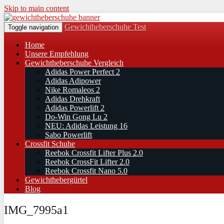
Skip to main content
Gewichtheberschuhe Test
Toggle navigation
Home
Unsere Empfehlung
Gewichtheberschuhe Vergleich
Adidas Power Perfect 2
Adidas Adipower
Nike Romaleos 2
Adidas Drehkraft
Adidas Powerlift 2
Do-Win Gong Lu 2
NEU: Adidas Leistung 16
Sabo Powerlift
Crossfit Schuhe
Reebok Crossfit Lifter Plus 2.0
Reebok CrossFit Lifter 2.0
Reebok Crossfit Nano 5.0
Gewichthebergürtel
Blog
IMG_7995a1