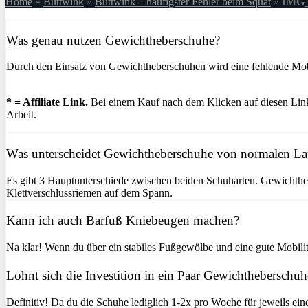
Home
»
Buttwink
»
Buttwink – häufigster Fehler beim Squat
»
IMG_
Was genau nutzen Gewichtheberschuhe?
Durch den Einsatz von Gewichtheberschuhen wird eine fehlende Mobil
* = Affiliate Link.
Bei einem Kauf nach dem Klicken auf diesen Link 
Arbeit.
Was unterscheidet Gewichtheberschuhe von normalen L
Es gibt 3 Hauptunterschiede zwischen beiden Schuharten. Gewichtheb
Klettverschlussriemen auf dem Spann.
Kann ich auch Barfuß Kniebeugen machen?
Na klar! Wenn du über ein stabiles Fußgewölbe und eine gute Mobilitä
Lohnt sich die Investition in ein Paar Gewichtheberschuh
Definitiv! Da du die Schuhe lediglich 1-2x pro Woche für jeweils ein