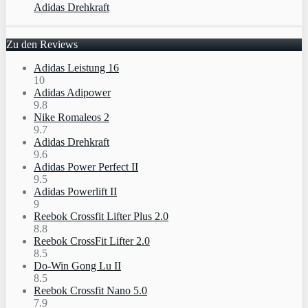
Adidas Drehkraft
Zu den Reviews
Adidas Leistung 16
10
Adidas Adipower
9.8
Nike Romaleos 2
9.7
Adidas Drehkraft
9.6
Adidas Power Perfect II
9.5
Adidas Powerlift II
9
Reebok Crossfit Lifter Plus 2.0
8.8
Reebok CrossFit Lifter 2.0
8.5
Do-Win Gong Lu II
8.5
Reebok Crossfit Nano 5.0
7.9