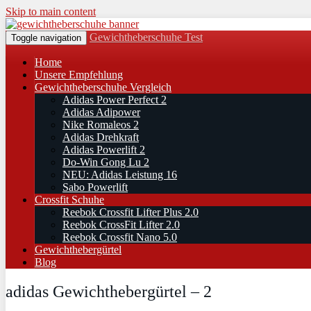
Skip to main content
Gewichtheberschuhe Test
Toggle navigation
Home
Unsere Empfehlung
Gewichtheberschuhe Vergleich
Adidas Power Perfect 2
Adidas Adipower
Nike Romaleos 2
Adidas Drehkraft
Adidas Powerlift 2
Do-Win Gong Lu 2
NEU: Adidas Leistung 16
Sabo Powerlift
Crossfit Schuhe
Reebok Crossfit Lifter Plus 2.0
Reebok CrossFit Lifter 2.0
Reebok Crossfit Nano 5.0
Gewichthebergürtel
Blog
adidas Gewichthebergürtel – 2