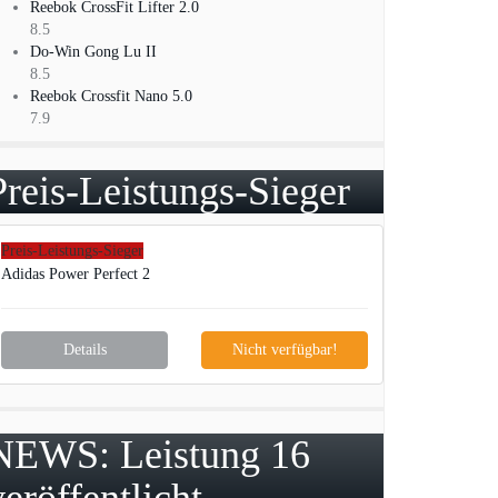
Reebok CrossFit Lifter 2.0
8.5
Do-Win Gong Lu II
8.5
Reebok Crossfit Nano 5.0
7.9
Preis-Leistungs-Sieger
Preis-Leistungs-Sieger
Adidas Power Perfect 2
Details
Nicht verfügbar!
NEWS: Leistung 16
veröffentlicht