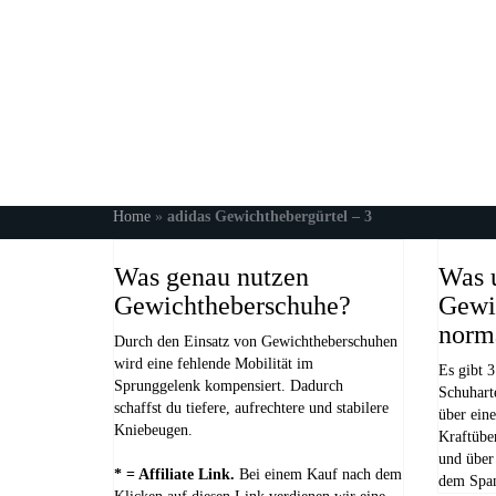
Home
»
adidas Gewichthebergürtel – 3
Was genau nutzen
Was u
Gewichtheberschuhe?
Gewi
norm
Durch den Einsatz von Gewichtheberschuhen
wird eine fehlende Mobilität im
Es gibt 
Sprunggelenk kompensiert. Dadurch
Schuhart
schaffst du tiefere, aufrechtere und stabilere
über eine
Kniebeugen.
Kraftüber
und über
* = Affiliate Link.
Bei einem Kauf nach dem
dem Spa