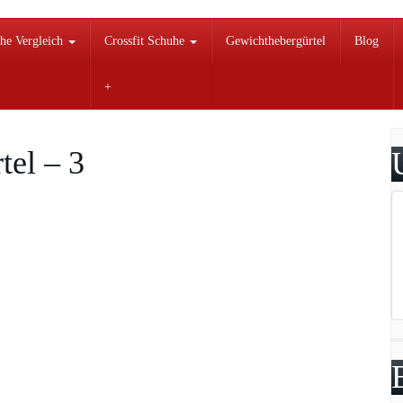
he Vergleich
Crossfit Schuhe
Gewichthebergürtel
Blog
tel – 3