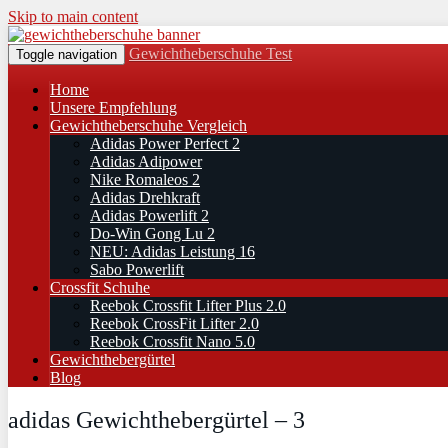
Skip to main content
Gewichtheberschuhe Test
Toggle navigation
Home
Unsere Empfehlung
Gewichtheberschuhe Vergleich
Adidas Power Perfect 2
Adidas Adipower
Nike Romaleos 2
Adidas Drehkraft
Adidas Powerlift 2
Do-Win Gong Lu 2
NEU: Adidas Leistung 16
Sabo Powerlift
Crossfit Schuhe
Reebok Crossfit Lifter Plus 2.0
Reebok CrossFit Lifter 2.0
Reebok Crossfit Nano 5.0
Gewichthebergürtel
Blog
adidas Gewichthebergürtel – 3