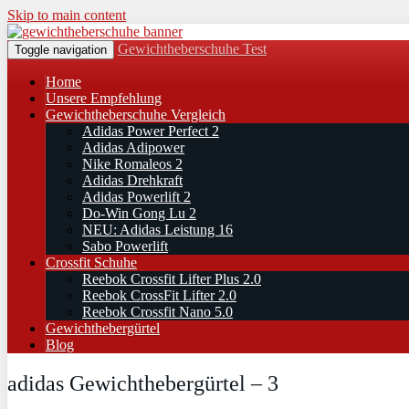
Skip to main content
Gewichtheberschuhe Test
Toggle navigation
Home
Unsere Empfehlung
Gewichtheberschuhe Vergleich
Adidas Power Perfect 2
Adidas Adipower
Nike Romaleos 2
Adidas Drehkraft
Adidas Powerlift 2
Do-Win Gong Lu 2
NEU: Adidas Leistung 16
Sabo Powerlift
Crossfit Schuhe
Reebok Crossfit Lifter Plus 2.0
Reebok CrossFit Lifter 2.0
Reebok Crossfit Nano 5.0
Gewichthebergürtel
Blog
adidas Gewichthebergürtel – 3