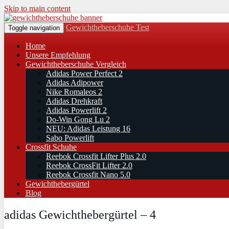
Skip to main content
Gewichtheberschuhe Test
Toggle navigation
Home
Unsere Empfehlung
Gewichtheberschuhe Vergleich
Adidas Power Perfect 2
Adidas Adipower
Nike Romaleos 2
Adidas Drehkraft
Adidas Powerlift 2
Do-Win Gong Lu 2
NEU: Adidas Leistung 16
Sabo Powerlift
Crossfit Schuhe
Reebok Crossfit Lifter Plus 2.0
Reebok CrossFit Lifter 2.0
Reebok Crossfit Nano 5.0
Gewichthebergürtel
Blog
adidas Gewichthebergürtel – 4