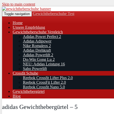
Skip to main content
Gewichtheberschuhe Test
Toggle navigation
Home
Unsere Empfehlung
Gewichtheberschuhe Vergleich
Adidas Power Perfect 2
Adidas Adipower
Nike Romaleos 2
Adidas Drehkraft
Adidas Powerlift 2
Do-Win Gong Lu 2
NEU: Adidas Leistung 16
Sabo Powerlift
Crossfit Schuhe
Reebok Crossfit Lifter Plus 2.0
Reebok CrossFit Lifter 2.0
Reebok Crossfit Nano 5.0
Gewichthebergürtel
Blog
adidas Gewichthebergürtel – 5