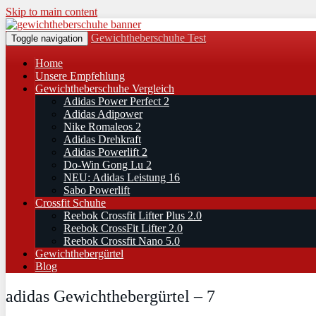
Skip to main content
Gewichtheberschuhe Test
Toggle navigation
Home
Unsere Empfehlung
Gewichtheberschuhe Vergleich
Adidas Power Perfect 2
Adidas Adipower
Nike Romaleos 2
Adidas Drehkraft
Adidas Powerlift 2
Do-Win Gong Lu 2
NEU: Adidas Leistung 16
Sabo Powerlift
Crossfit Schuhe
Reebok Crossfit Lifter Plus 2.0
Reebok CrossFit Lifter 2.0
Reebok Crossfit Nano 5.0
Gewichthebergürtel
Blog
adidas Gewichthebergürtel – 7