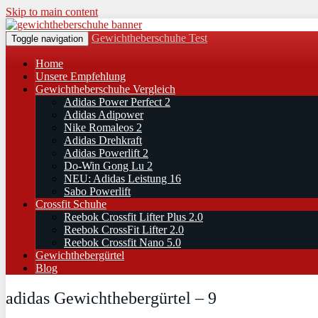
Skip to main content
Gewichtheberschuhe Test
Toggle navigation
Home
Unsere Empfehlung
Gewichtheberschuhe Vergleich
Adidas Power Perfect 2
Adidas Adipower
Nike Romaleos 2
Adidas Drehkraft
Adidas Powerlift 2
Do-Win Gong Lu 2
NEU: Adidas Leistung 16
Sabo Powerlift
Crossfit Schuhe
Reebok Crossfit Lifter Plus 2.0
Reebok CrossFit Lifter 2.0
Reebok Crossfit Nano 5.0
Gewichthebergürtel
Blog
adidas Gewichthebergürtel – 9