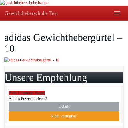
Skip
to
Gewichtheberschuhe Test
Toggle
main
naviga
content
adidas Gewichthebergürtel –
10
Unsere Empfehlung
Preis-Leistungs-Sieger
Adidas Power Perfect 2
Details
Nicht verfügbar!