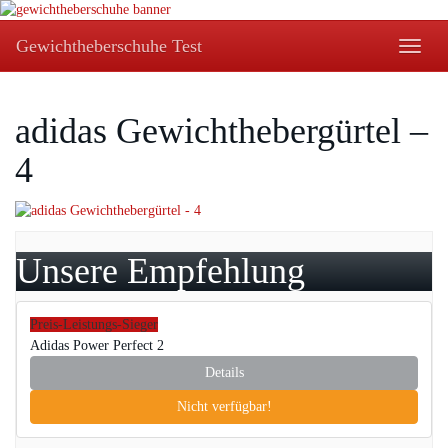
Skip
to
Gewichtheberschuhe Test
Toggle
main
naviga
content
adidas Gewichthebergürtel –
4
Unsere Empfehlung
Preis-Leistungs-Sieger
Adidas Power Perfect 2
Details
Nicht verfügbar!